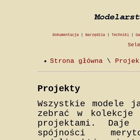
Dokumentacja
|
Narzędzia
|
Techniki
|
Ga
Sel
Strona główna
\
Projek
Projekty
Wszystkie modele j
zebrać w kolekcje 
projektami. Daje
spójności meryt