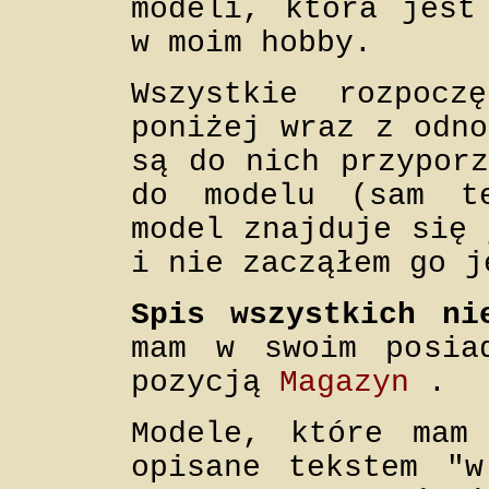
modeli, która jest
w moim hobby.
Wszystkie rozpocz
poniżej wraz z odno
są do nich przyporz
do modelu (sam t
model znajduje się 
i nie zacząłem go j
Spis wszystkich ni
mam w swoim posia
pozycją
Magazyn
.
Modele, które mam
opisane tekstem "w