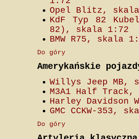
1:72
Opel Blitz, skal
KdF Typ 82 Kubel
82), skala 1:72
BMW R75, skala 1
Do góry
Amerykańskie pojazd
Willys Jeep MB, 
M3A1 Half Track,
Harley Davidson 
GMC CCKW-353, sk
Do góry
Artyleria klasyczna