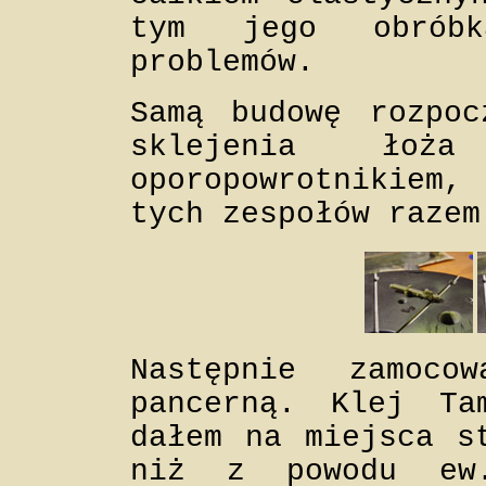
tym jego obrób
problemów.
Samą budowę rozpoc
sklejenia ło
oporopowrotnikiem
tych zespołów razem
Następnie zamoc
pancerną. Klej Ta
dałem na miejsca s
niż z powodu ew