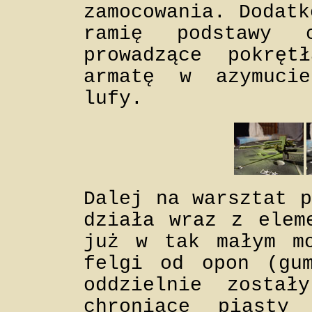
zamocowania. Dodatk
ramię podstawy 
prowadzące pokręt
armatę w azymuci
lufy.
Dalej na warsztat p
działa wraz z elem
już w tak małym mo
felgi od opon (gum
oddzielnie został
chroniące piasty