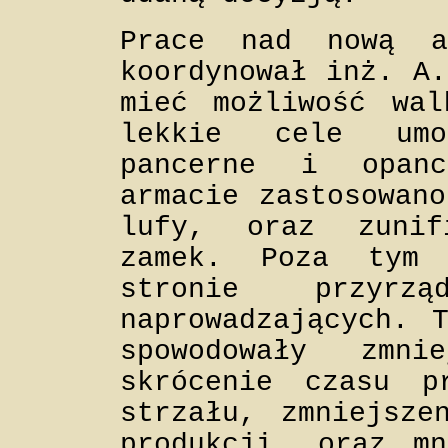
Prace nad nową a
koordynował inż. A.
mieć możliwość wal
lekkie cele umo
pancerne i opanc
armacie zastosowano
lufy, oraz zunifi
zamek. Poza tym 
stronie przyrz
naprowadzających. 
spowodowały zmni
skrócenie czasu p
strzału, zmniejsze
produkcji, oraz mn