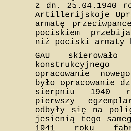
z dn. 25.04.1940 r
Artillerijskoje Upr
armatę przeciwpanc
pociskiem przebij
niż pociski armaty 
GAU skierowało
konstrukcyjnego
opracowanie noweg
było opracowanie dz
sierpniu 1940 r
pierwszy egzempl
odbyły się na poli
jesienią tego same
1941 roku fabr