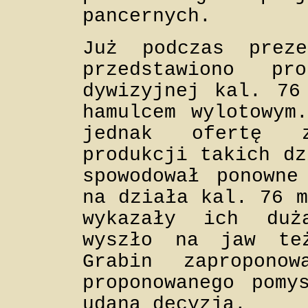
pancernych.
Już podczas preze
przedstawiono pr
dywizyjnej kal. 76
hamulcem wylotowym
jednak ofertę z
produkcji takich dz
spowodował ponowne
na działa kal. 76 m
wykazały ich duż
wyszło na jaw te
Grabin zapropono
proponowanego pomy
udaną decyzją.