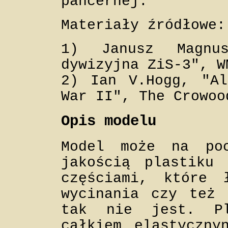
pancernej.
Materiały źródłowe:
1) Janusz Magnu
dywizyjna ZiS-3", W
2) Ian V.Hogg, "Al
War II", The Crowoo
Opis modelu
Model może na poc
jakością plastiku 
częściami, które 
wycinania czy też 
tak nie jest. P
całkiem elastyczny