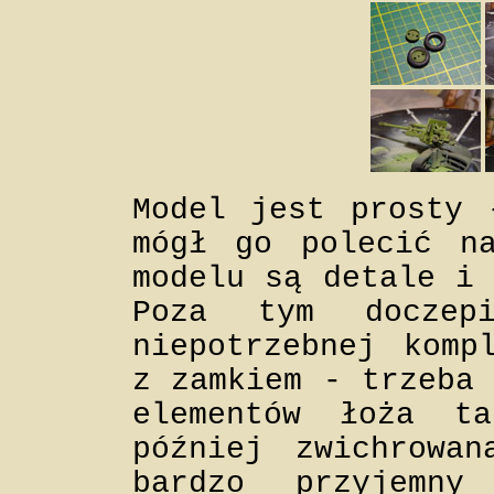
Model jest prosty 
mógł go polecić n
modelu są detale i 
Poza tym doczep
niepotrzebnej komp
z zamkiem - trzeba 
elementów łoża t
później zwichrowa
bardzo przyjemn