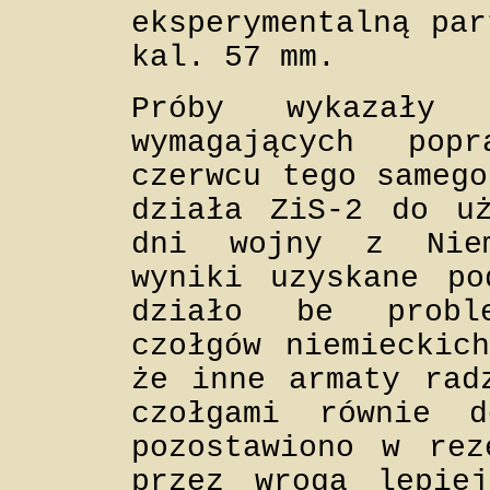
eksperymentalną par
kal. 57 mm.
Próby wykazały 
wymagających po
czerwcu tego samego
działa ZiS-2 do uż
dni wojny z Niem
wyniki uzyskane po
działo be probl
czołgów niemieckic
że inne armaty rad
czołgami równie 
pozostawiono w rez
przez wroga lepiej