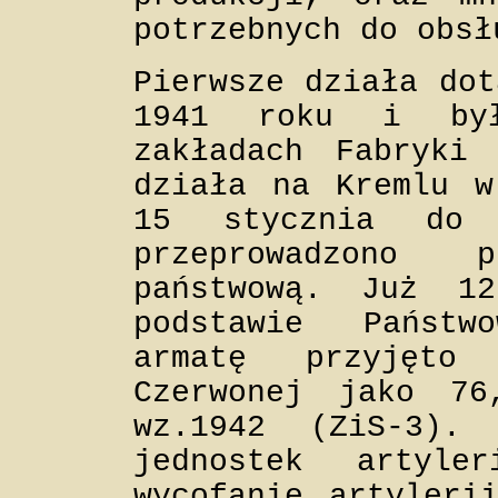
potrzebnych do obsł
Pierwsze działa dot
1941 roku i był
zakładach Fabryki
działa na Kremlu w
15 stycznia do
przeprowadzono 
państwową. Już 1
podstawie Państw
armatę przyjęto
Czerwonej jako 76
wz.1942 (ZiS-3).
jednostek artyle
wycofanie artyleri