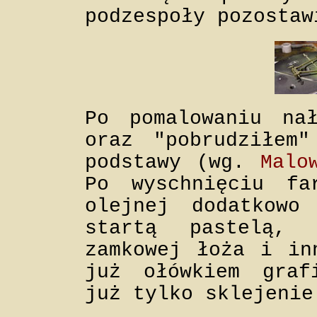
podzespoły pozostaw
Po pomalowaniu na
oraz "pobrudziłem
podstawy (wg.
Malo
Po wyschnięciu fa
olejnej dodatkowo
startą pastelą,
zamkowej łoża i in
już ołówkiem graf
już tylko sklejenie