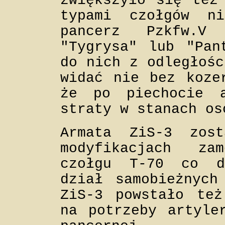
zwiększyło się też
typami czołgów ni
pancerz Pzkfw.V
"Tygrysa" lub "Pan
do nich z odległośc
widać nie bez koze
że po piechocie a
straty w stanach os
Armata ZiS-3 zos
modyfikacjach za
czołgu T-70 co d
dział samobieżnych
ZiS-3 powstało też
na potrzeby artyle