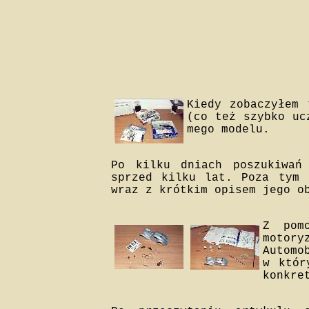
Kiedy zobaczyłem 
(co też szybko uc
mego modelu.
Po kilku dniach poszukiwań
sprzed kilku lat. Poza tym 
wraz z krótkim opisem jego o
Z pom
motory
Automo
w któr
konkre