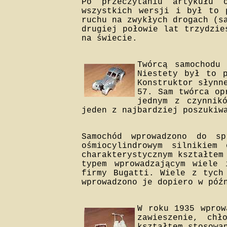
Po przeczytaniu artykułu 
wszystkich wersji i był to 
ruchu na zwykłych drogach (s
drugiej połowie lat trzydzie
na świecie.
Twórcą samochodu
Niestety był to 
Konstruktor słynn
57. Sam twórca op
jednym z czynnik
jeden z najbardziej poszukiw
Samochód wprowadzono do s
ośmiocylindrowym silnikie
charakterystycznym kształtem
typem wprowadzającym wiele 
firmy Bugatti. Wiele z tych
wprowadzono je dopiero w póź
W roku 1935 wprow
zawieszenie, chł