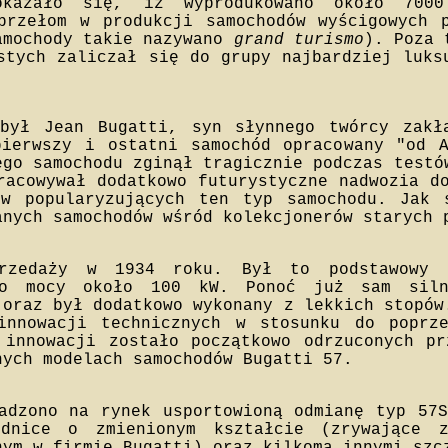
okazało się, iż wyprodukowano około 7000
przełom w produkcji samochodów wyścigowych 
amochody takie nazywano
grand turismo
). Poza 
stych zaliczał się do grupy najbardziej luks
 był Jean Bugatti, syn słynnego twórcy zakł
pierwszy i ostatni samochód opracowany "od 
ego samochodu zginął tragicznie podczas testó
racowywał dodatkowo futurystyczne nadwozia d
ów popularyzujących ten typ samochodu. Jak 
anych samochodów wśród kolekcjonerów starych 
przedaży w 1934 roku. Był to podstawowy 
m o mocy około 100 kW. Ponoć już sam siln
 oraz był dodatkowo wykonany z lekkich stopów
innowacji technicznych w stosunku do poprze
 innowacji zostało początkowo odrzuconych p
nych modelach samochodów Bugatti 57.
adzono na rynek usportowioną odmianę typ 57S
odnice o zmienionym kształcie (zrywające z