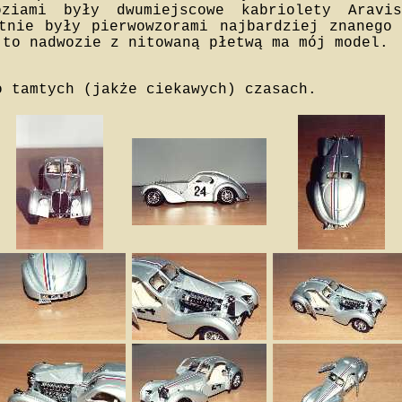
oziami były dwumiejscowe kabriolety Arav
tnie były pierwowzorami najbardziej znanego 
 to nadwozie z nitowaną płetwą ma mój model.
o tamtych (jakże ciekawych) czasach.