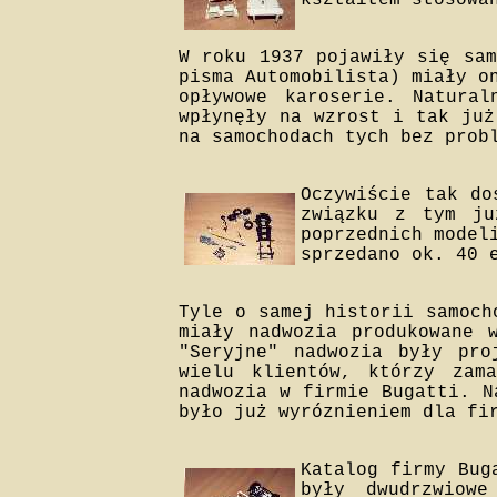
kształtem stosowa
W roku 1937 pojawiły się sam
pisma Automobilista) miały o
opływowe karoserie. Natural
wpłynęły na wzrost i tak już
na samochodach tych bez prob
Oczywiście tak do
związku z tym ju
poprzednich model
sprzedano ok. 40 
Tyle o samej historii samoch
miały nadwozia produkowane 
"Seryjne" nadwozia były pro
wielu klientów, którzy zam
nadwozia w firmie Bugatti. N
było już wyróznieniem dla fi
Katalog firmy Bug
były dwudrzwiowe