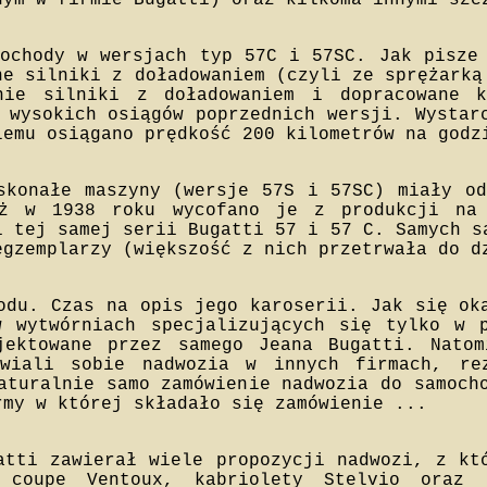
nym w firmie Bugatti) oraz kilkoma innymi szc
ochody w wersjach typ 57C i 57SC. Jak pisze
ne silniki z doładowaniem (czyli ze sprężarką
nie silniki z doładowaniem i dopracowane k
 wysokich osiągów poprzednich wersji. Wystar
lemu osiągano prędkość 200 kilometrów na godz
skonałe maszyny (wersje 57S i 57SC) miały od
ż w 1938 roku wycofano je z produkcji na 
i tej samej serii Bugatti 57 i 57 C. Samych s
egzemplarzy (większość z nich przetrwała do d
odu. Czas na opis jego karoserii. Jak się ok
w wytwórniach specjalizujących się tylko w 
jektowane przez samego Jeana Bugatti. Natom
awiali sobie nadwozia w innych firmach, re
aturalnie samo zamówienie nadwozia do samoch
rmy w której składało się zamówienie ...
atti zawierał wiele propozycji nadwozi, z kt
 coupe Ventoux, kabriolety Stelvio oraz 