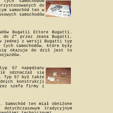
 tych samochodów
przystosowanych do
tym samochód ten w
usowych samochodów
adów Bugatii Ettore Bugatti.
A do Z" przez Jeana Bugatti.
w jednej z wersji Bugatti typ
o tych samochodów, które były
się okazuje do dziś jest to
pojazdów.
typ 57 napędzany
ik odznaczał się
. Typ 57 był także
dnich konstrukcji
rzez szefa firmy i
. Samochód ten miał obniżone
 dotychczasowym tradycyjnym