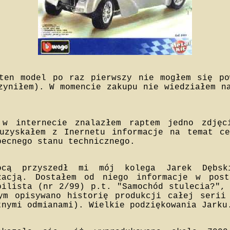
ten model po raz pierwszy nie mogłem się po
zyniłem). W momencie zakupu nie wiedziałem n
 w internecie znalazłem raptem jedno zdjęc
uzyskałem z Inernetu informacje na temat ce
becnego stanu technicznego.
ocą przyszedł mi mój kolega Jarek Dębsk
zacją. Dostałem od niego informacje w post
bilista (nr 2/99) p.t. "Samochód stulecia?",
ym opisywano historię produkcji całej serii
tnymi odmianami). Wielkie podziękowania Jarku