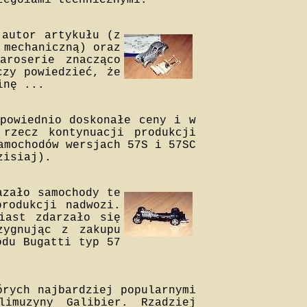
zegółami technicznymi.
 autor artykułu (z
 mechaniczną) oraz
aroserie znacząco
czy powiedzieć, że
inę ...
powiednio doskonałe ceny i w
rzecz kontynuacji produkcji
amochodów wersjach 57S i 57SC
zisiaj).
azało samochody te
produkcji nadwozi.
iast zdarzało się
zygnując z zakupu
odu Bugatti typ 57
órych najbardziej popularnymi
limuzyny Galibier. Rzadziej