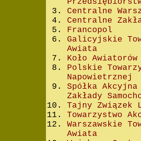
Przedsiębiorst
Centralne Wars
Centralne Zakł
Francopol
Galicyjskie To
Awiata
Koło Awiatorów
Polskie Towarz
Napowietrznej
Spółka Akcyjna
Zakłady Samoch
Tajny Związek 
Towarzystwo Ak
Warszawskie To
Awiata