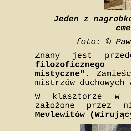
Jeden z nagrobk
cme
foto: © Paw
Znany jest prze
filozoficznego
mistyczne"
. Zamieś
mistrzów duchowych 
W klasztorze w 
założone przez 
Mevlewitów (Wirując