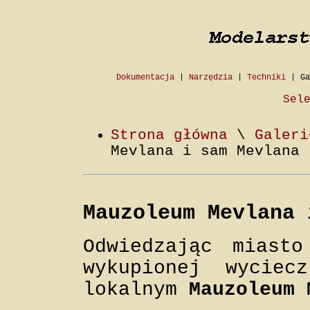
Dokumentacja
|
Narzędzia
|
Techniki
|
Ga
Sel
Strona główna
\
Galeri
Mevlana i sam Mevlana 
Mauzoleum Mevlana 
Odwiedzając miast
wykupionej wyciec
lokalnym
Mauzoleum 