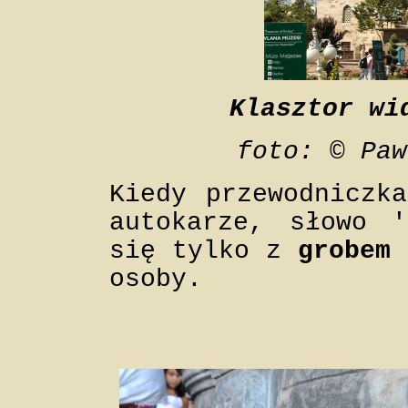
Klasztor wi
foto: © Paw
Kiedy przewodniczk
autokarze, słowo '
się tylko z
grobem
u
osoby.