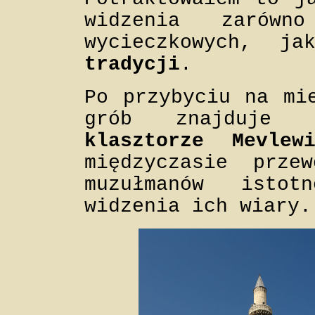
widzenia zarówn
wycieczkowych, 
tradycji
.
Po przybyciu na mi
grób znajduje 
klasztorze Mevlewi
międzyczasie prze
muzułmanów isto
widzenia ich wiary.