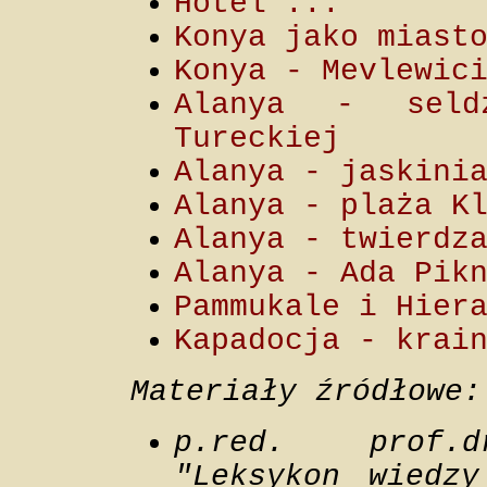
Hotel ...
Konya jako miast
Konya - Mevlewic
Alanya - seldż
Tureckiej
Alanya - jaskini
Alanya - plaża K
Alanya - twierdz
Alanya - Ada Pik
Pammukale i Hier
Kapadocja - krai
Materiały źródłowe:
p.red. prof.dr
"Leksykon wiedzy