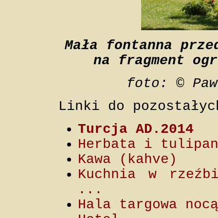
Mała fontanna prze
na fragment ogr
foto: © Paw
Linki do pozostałyc
Turcja AD.2014
Herbata i tulipa
Kawa (kahve)
Kuchnia w rzeźb
...
Hala targowa noc