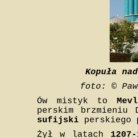
Kopuła nad
foto: © Paw
Ów mistyk to
Mev
perskim brzmieniu 
sufijski
perskiego 
Żył w latach
1207-