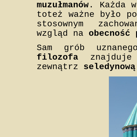
muzułmanów
. Każda w
toteż ważne było po
stosownym zachow
wzgląd na
obecność 
Sam grób uznane
filozofa
znajduje
zewnątrz
seledynową