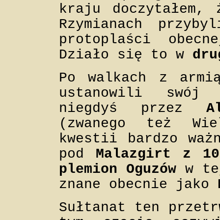
kraju doczytałem, 
Rzymianach przyby
protoplaści obec
Działo się to w
dru
Po walkach z arm
ustanowili swó
niegdyś przez
A
(zwanego też Wi
kwestii bardzo waż
pod
Malazgirt z 1
plemion Oguzów
w te
znane obecnie jako
Sułtanat ten przet