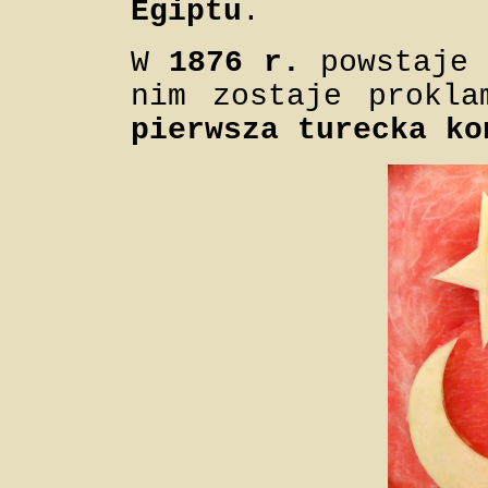
Egiptu
.
W
1876 r.
powstaj
nim zostaje prokla
pierwsza turecka ko