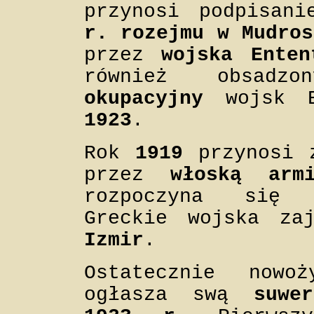
przynosi podpisan
r. rozejmu w Mudros
przez
wojska Enten
również obsad
okupacyjny
wojsk E
1923
.
Rok
1919
przynosi 
przez
włoską arm
rozpoczyna si
Greckie wojska za
Izmir
.
Ostatecznie nowo
ogłasza swą
suwe