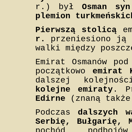
r.) był
Osman syn
plemion turkmeńskic
Pierwszą stolicą
em
r.
przeniesiono ją
walki między poszcz
Emirat Osmanów po
początkowo
emirat 
dalszej kolejno
kolejne emiraty
. P
Edirne
(znaną takż
Podczas
dalszych w
Serbię, Bułgarię, 
pochód podbojó