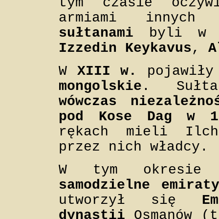
tym czasie oczyw
armiami innych 
sułtanami
byli w 
Izzedin Keykavus
,
A
W
XIII w.
pojawiły
mongolskie
. Sułt
wówczas niezależno
pod Kose Dag w 1
rękach mieli Ilch
przez nich władcy.
W tym okresie 
samodzielne emirat
utworzył się
E
dynastii
Osmanów (t