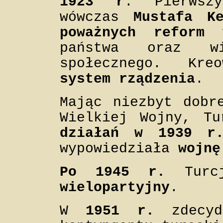
1923 r
. Pierwszy
wówczas
Mustafa Ke
poważnych reform
w
państwa oraz wi
społecznego. K
system rządzenia
.
Mając niezbyt dobr
Wielkiej Wojny, T
działań w 1939 r
wypowiedziała
wojnę
Po 1945 r.
Turc
wielopartyjny
.
W
1951 r.
zdecyd