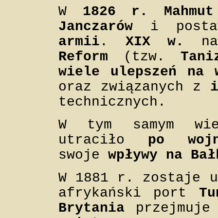
W
1826 r.
Mahmu
Janczarów
i post
armii
.
XIX w.
na
Reform
(tzw.
Tani
wiele ulepszeń na 
oraz związanych z
technicznych.
W tym samym wie
utraciło
po wojn
swoje
wpływy na Bał
W 1881 r. zostaje 
afrykański port
Tu
Brytania
przejmuj