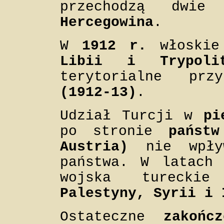
przechodzą dw
Hercegowina
.
W
1912 r.
włoskie
Libii i Trypolit
terytorialne pr
(1912-13)
.
Udział Turcji w
pi
po stronie
państ
Austria)
nie wpływ
państwa. W latac
wojska tureck
Palestyny, Syrii i 
Ostateczne
zakońc