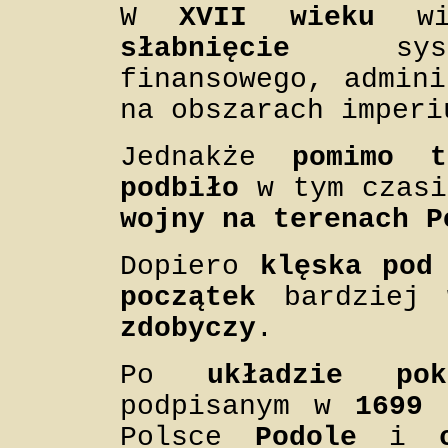
W
XVII wieku
wi
słabnięcie
system
finansowego, admini
na obszarach imperi
Jednakże
pomimo t
podbiło
w tym czas
wojny na terenach P
Dopiero
klęska pod
początek
bardziej 
zdobyczy
.
Po
układzie po
podpisanym w
1699 
Polsce
Podole
i