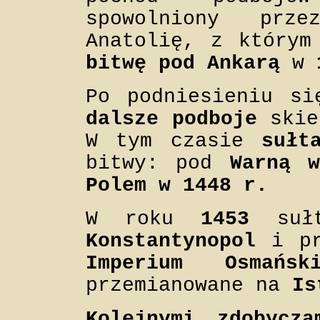
spowolniony pr
Anatolię, z który
bitwę pod Ankarą
w
Po podniesieniu si
dalsze podboje
skie
W tym czasie
sułt
bitwy: pod
Warną 
Polem w 1448 r.
W roku
1453
suł
Konstantynopol
i pr
Imperium Osmański
przemianowane na
Is
Kolejnymi zdobycza