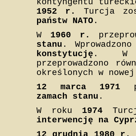
kontyngentu tureck
1952 r.
Turcja zo
państw NATO
.
W
1960 r.
przepro
stanu
. Wprowadzon
konstytucję
. W 
przeprowadzono ró
określonych w nowej
12 marca 1971
pr
zamach stanu
.
W roku
1974
Turcj
interwencję na Cypr
12 grudnia 1980 r.