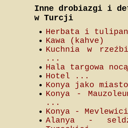
Inne drobiazgi i de
w Turcji
Herbata i tulipa
Kawa (kahve)
Kuchnia w rzeźb
...
Hala targowa noc
Hotel ...
Konya jako miast
Konya - Mauzoleu
...
Konya - Mevlewic
Alanya - seldż