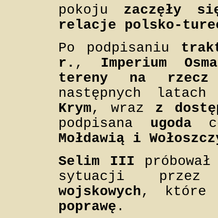
pokoju
zaczęły si
relacje polsko-ture
Po podpisaniu
trak
r.
,
Imperium Osma
tereny na rzecz
następnych latac
Krym
, wraz
z dostę
podpisana
ugoda
c
Mołdawią i Wołoszcz
Selim III
próbowa
sytuacji prze
wojskowych
, które
poprawę
.