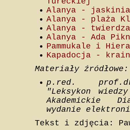
Tureckiej
Alanya - jaskini
Alanya - plaża K
Alanya - twierdz
Alanya - Ada Pik
Pammukale i Hier
Kapadocja - krai
Materiały źródłowe:
p.red. prof.dr
"Leksykon wiedzy
Akademickie Di
wydanie elektron
Tekst i zdjęcia: Pa