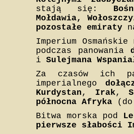
stają się:
Boś
Mołdawia, Wołoszczy
pozostałe emiraty
na
Imperium Osmańskie
podczas panowania
i
Sulejmana Wspania
Za czasów ich pa
imperialnego
dołąc
Kurdystan
,
Irak
,
S
północna Afryka
(do
Bitwa morska pod
Le
pierwsze słabości I