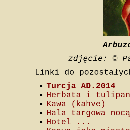
Arbuz
zdjęcie: © P
Linki do pozostałyc
Turcja AD.2014
Herbata i tulipa
Kawa (kahve)
Hala targowa noc
Hotel ...