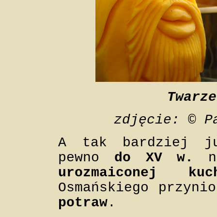
Twarze
zdjęcie: © P
A tak bardziej j
pewno
do XV w.
ni
urozmaiconej kuc
Osmańskiego przyni
potraw
.