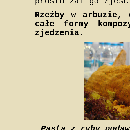
prostu żal go zjeść
Rzeźby w arbuzie
, 
całe
formy kompoz
zjedzenia.
Pasta z ryby podaw