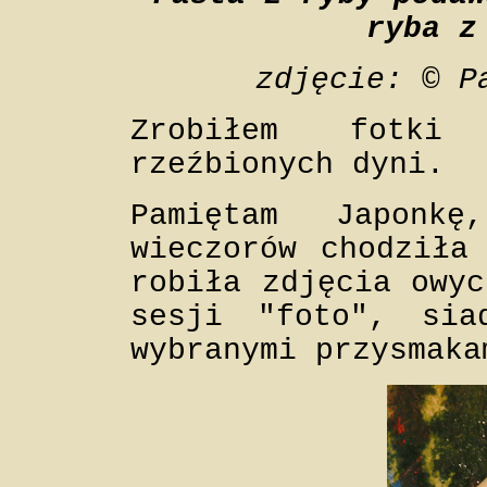
ryba z
zdjęcie: © P
Zrobiłem fotki
rzeźbionych dyni.
Pamiętam Japonk
wieczorów chodziła
robiła zdjęcia owyc
sesji "foto", sia
wybranymi przysmaka