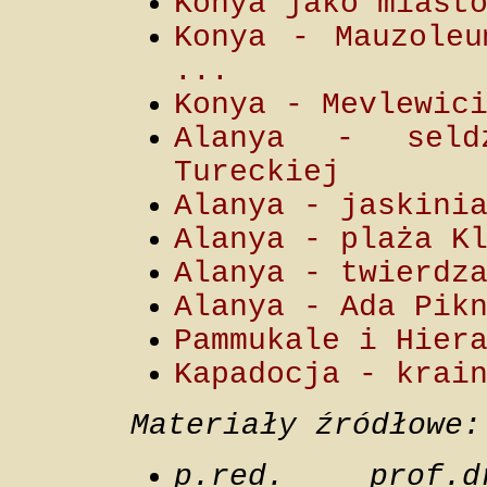
Konya jako miast
Konya - Mauzoleu
...
Konya - Mevlewic
Alanya - seldż
Tureckiej
Alanya - jaskini
Alanya - plaża K
Alanya - twierdz
Alanya - Ada Pik
Pammukale i Hier
Kapadocja - krai
Materiały źródłowe:
p.red. prof.dr