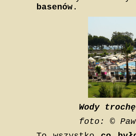
basenów
.
Wody trochę
foto: © Paw
To wszystko
co był