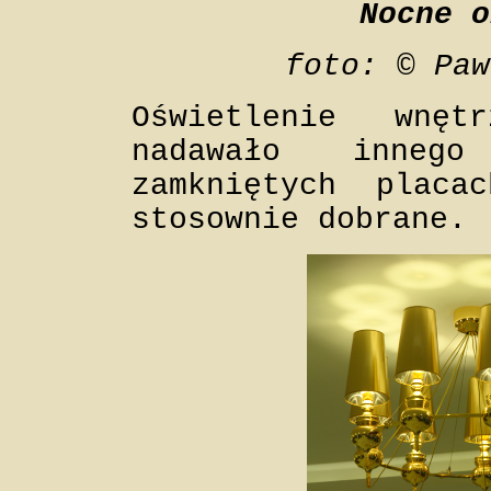
Nocne o
foto: © Paw
Oświetlenie wnę
nadawało inneg
zamkniętych placa
stosownie dobrane.