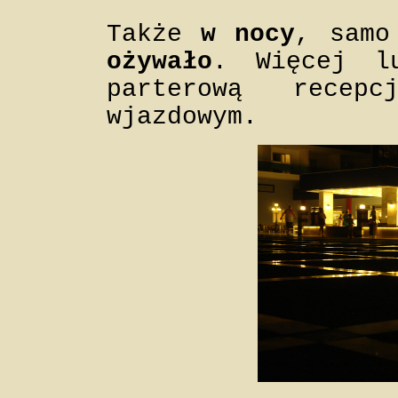
Także
w nocy
, sam
ożywało
. Więcej l
parterową recep
wjazdowym.