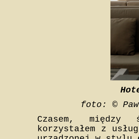
Hot
foto: © Paw
Czasem, między 
korzystałem z usłu
urządzonej w stylu 