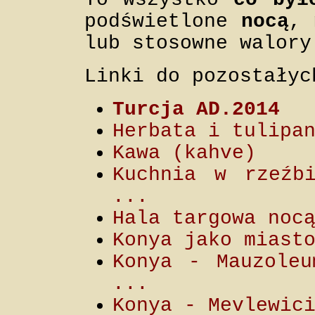
podświetlone
nocą
,
lub stosowne walory
Linki do pozostałyc
Turcja AD.2014
Herbata i tulipa
Kawa (kahve)
Kuchnia w rzeźb
...
Hala targowa noc
Konya jako miast
Konya - Mauzoleu
...
Konya - Mevlewic