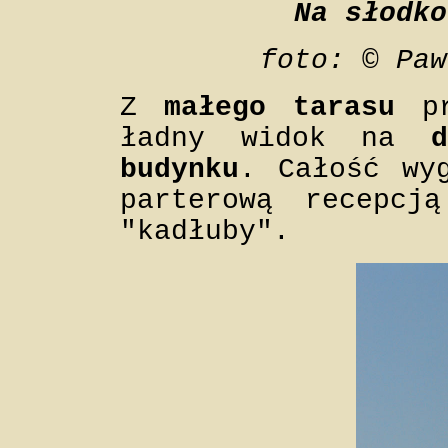
Na słodko
foto: © Paw
Z
małego tarasu
pr
ładny widok na
budynku
. Całość wy
parterową recepcj
"kadłuby".