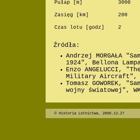
Pułap [m]
3000
Zasięg [km]
200
Czas lotu [godz]
2
Źródła:
Andrzej MORGAŁA "Sa
1924", Bellona Lamp
Enzo ANGELUCCI, "Th
Military Aircraft",
Tomasz GOWOREK, "Sa
wojny światowej", W
© Historia Lotnictwa, 2000.12.27