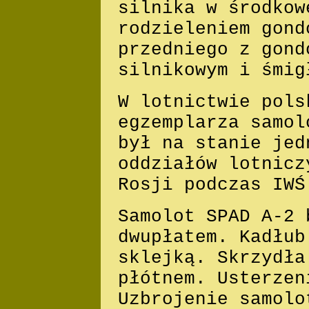
silnika w środkow
rodzieleniem gond
przedniego z gond
silnikowym i śmig
W lotnictwie pols
egzemplarza samol
był na stanie jed
oddziałów lotnicz
Rosji podczas IWŚ
Samolot SPAD A-2 
dwupłatem. Kadłub
sklejką. Skrzydła
płótnem. Usterzen
Uzbrojenie samolo