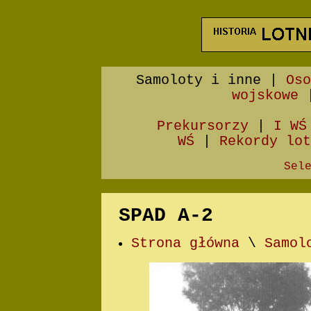
Samoloty i inne
|
Oso
wojskowe
Prekursorzy
|
I WŚ
WŚ
|
Rekordy lot
Sel
SPAD A-2
Strona główna
\
Samol