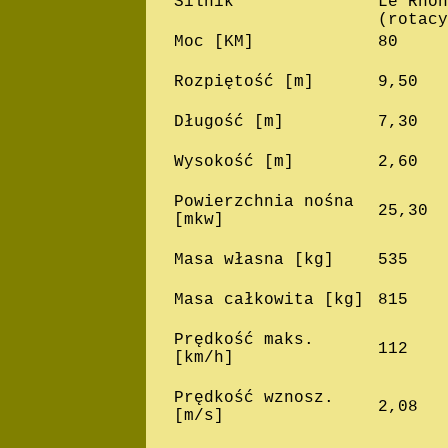
Silnik
Le Rhon
(rotacy
Moc [KM]
80
Rozpiętość [m]
9,50
Długość [m]
7,30
Wysokość [m]
2,60
Powierzchnia nośna
25,30
[mkw]
Masa własna [kg]
535
Masa całkowita [kg]
815
Prędkość maks.
112
[km/h]
Prędkość wznosz.
2,08
[m/s]