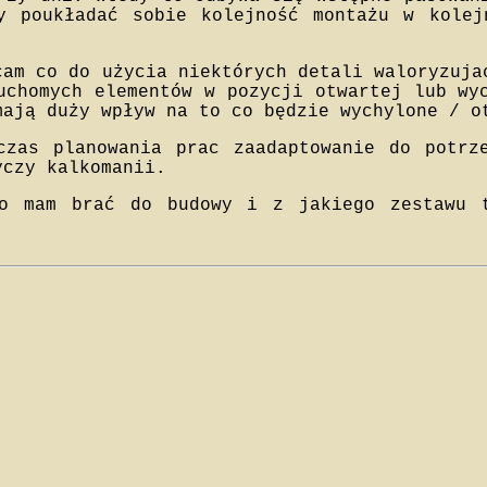
y poukładać sobie kolejność montażu w kolej
cam co do użycia niektórych detali waloryzuja
uchomych elementów w pozycji otwartej lub wy
mają duży wpływ na to co będzie wychylone / o
czas planowania prac zaadaptowanie do potrz
yczy kalkomanii.
co mam brać do budowy i z jakiego zestawu t