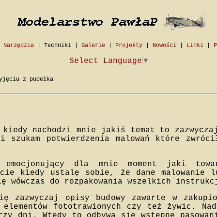
|
Narzędzia
|
Techniki
|
Galerie
|
Projekty
|
Nowości
|
Linki
|
P
Select Language
▼
yjęciu z pudełka
 kiedy nachodzi mnie jakiś temat to zazwycza
 i szukam potwierdzenia malowań które zwróci
 emocjonujący dla mnie moment jaki towa
ncie kiedy ustalę sobie, że dane malowanie l
ię wówczas do rozpakowania wszelkich instrukc
ię zazwyczaj opisy budowy zawarte w zakupi
 elementów fototrawionych czy też żywic. Na
rzy dni. Wtedy to odbywa się wstępne pasowan