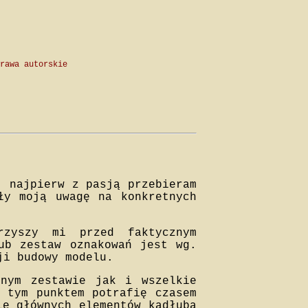
rawa autorskie
j najpierw z pasją przebieram
ły moją uwagę na konkretnych
rzyszy mi przed faktycznym
ub zestaw oznakowań jest wg.
ji budowy modelu.
onym zestawie jak i wszelkie
d tym punktem potrafię czasem
ie głównych elementów kadłuba