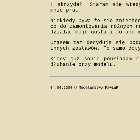
i skrzydeł. Staram się wted
mnie prac.
Niekiedy bywa że się zniechę
co do zamontowania różnych r
działać moje gusta i to one 
Czasem też decyduję się pod
innych zestawów. To samo dot
Kiedy już sobie poukładam 
dłubanie przy modelu.
04.04.2004 © Modelarstwo PawłaP