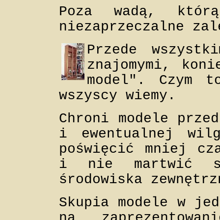
Poza wadą, któr
niezaprzeczalne zal
Przede wszystk
znajomymi, koni
model". Czym t
wszyscy wiemy.
Chroni modele przed
i ewentualnej wil
poświęcić mniej cz
i nie martwić s
środowiska zewnętrz
Skupia modele w jed
na zaprezentowa