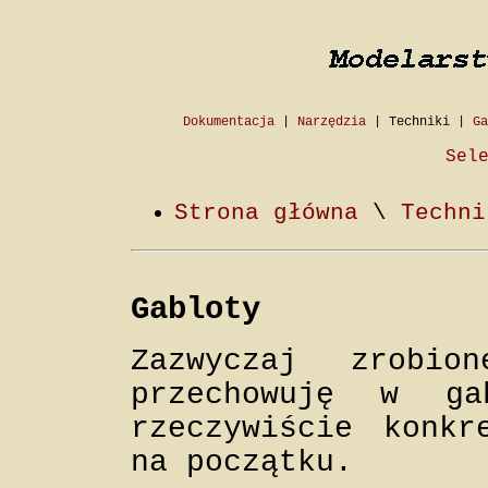
Dokumentacja
|
Narzędzia
|
Techniki
|
Ga
Sel
Strona główna
\
Techni
Gabloty
Zazwyczaj zrobi
przechowuję w g
rzeczywiście konkr
na początku.