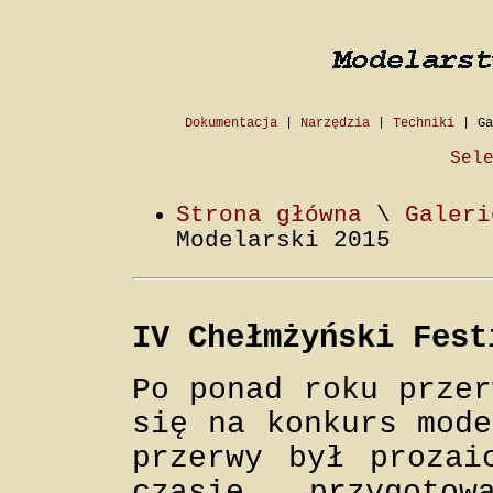
Dokumentacja
|
Narzędzia
|
Techniki
|
Ga
Sel
Strona główna
\
Galeri
Modelarski 2015
IV Chełmżyński Fest
Po ponad roku przer
się na konkurs mode
przerwy był prozai
czasie przygoto