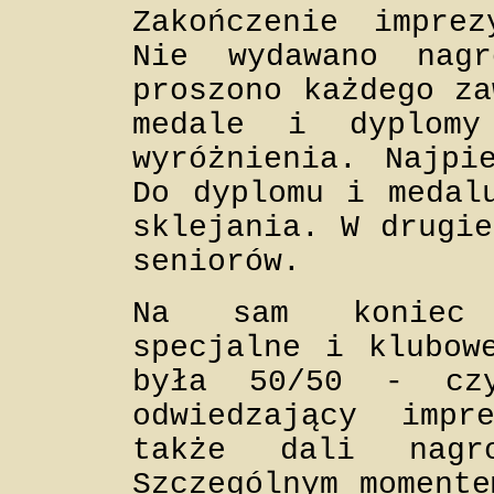
Zakończenie impre
Nie wydawano nag
proszono każdego za
medale i dyplomy
wyróżnienia. Najpi
Do dyplomu i medal
sklejania. W drugie
seniorów.
Na sam koniec p
specjalne i klubow
była 50/50 - cz
odwiedzający imp
także dali nagr
Szczególnym momente