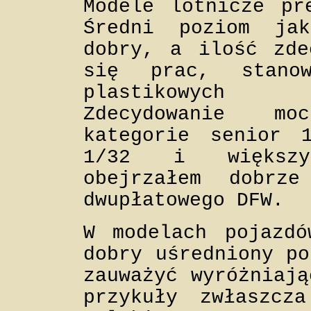
Modele lotnicze pr
Średni poziom jak
dobry, a ilość zde
się prac, stano
plastikowych 
Zdecydowanie mo
kategorie senior 
1/32 i większy
obejrzałem dobrz
dwupłatowego DFW.
W modelach pojazdó
dobry uśredniony po
zauważyć wyróżniają
przykuły zwłaszcz