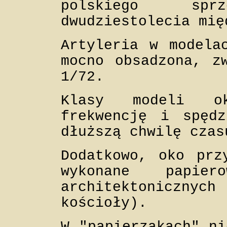
polskiego sp
dwudziestolecia mię
Artyleria w modela
mocno obsadzona, z
1/72.
Klasy modeli ok
frekwencję i spęd
dłuższą chwilę czas
Dodatkowo, oko prz
wykonane papier
architektoniczn
kościoły).
W "papierzakach" ni