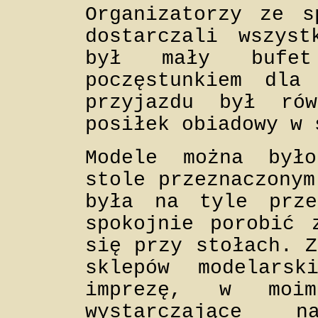
Organizatorzy ze s
dostarczali wszys
był mały bufet 
poczęstunkiem dla
przyjazdu był rów
posiłek obiadowy w 
Modele można był
stole przeznaczonym
była na tyle prze
spokojnie porobić 
się przy stołach. Z
sklepów modelars
imprezę, w moi
wystarczające 