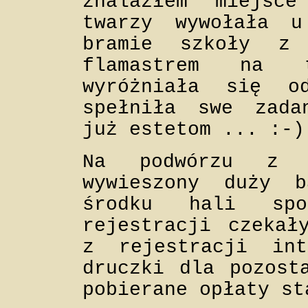
znalazłem miejsc
twarzy wywołała 
bramie szkoły z 
flamastrem na t
wyróżniała się o
spełniła swe zada
już estetom ... :-)
Na podwórzu z d
wywieszony duży 
środku hali spo
rejestracji czekał
z rejestracji int
druczki dla pozost
pobierane opłaty st