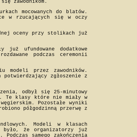
 się zawodnikom.
urkach mocowanych do blatów.
ące w rzucających się w oczy
dnej oceny przy stolikach już
ły już ufundowane dodatkowe
rozdawane podczas ceremonii
iu modeli przez zawodników.
n potwierdzający zgłoszenie z
czenia, odbył się 25-minutowy
d. Te klasy które nie miały w
 węgierskim. Pozostałe wyniki
robiono półgodzinną przerwę z
ndlowych. Modeli w klasach
 było, że organizatorzy już
a. Podczas samego zakończenia