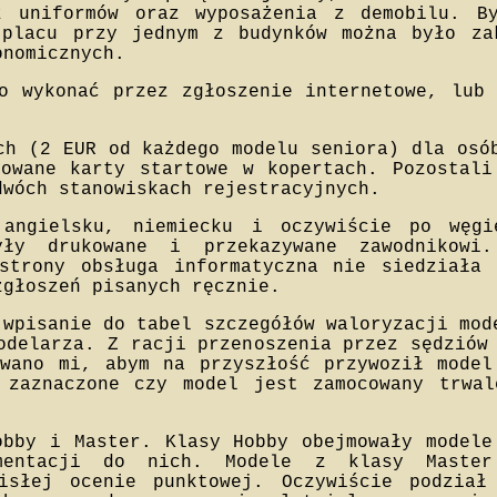
ż uniformów oraz wyposażenia z demobilu. B
 placu przy jednym z budynków można było za
onomicznych.
o wykonać przez zgłoszenie internetowe, lub
ch (2 EUR od każdego modelu seniora) dla osó
towane karty startowe w kopertach. Pozostali
dwóch stanowiskach rejestracyjnych.
angielsku, niemiecku i oczywiście po węgi
yły drukowane i przekazywane zawodnikowi
strony obsługa informatyczna nie siedziała
zgłoszeń pisanych ręcznie.
 wpisanie do tabel szczegółów waloryzacji mod
odelarza. Z racji przenoszenia przez sędziów
owano mi, abym na przyszłość przywoził model
 zaznaczone czy model jest zamocowany trwa
obby i Master. Klasy Hobby obejmowały modele
umentacji do nich. Modele z klasy Master
cisłej ocenie punktowej. Oczywiście podział