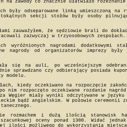
ch na zawody co znacznie ułatwiało rozeznanie
ych były odseparowane linką umieszczoną na r
stokątnych sekcji stołów były osoby pilnuj
łami zauważyłem, że sędziowie brali do dokła
racowali zazwyczaj w trzyosobowych zespołach.
ch wyróżnionych nagrodami dodatkowymi sta
wne nagrody od organizatorów imprezy były 
wała się na auli, po wcześniejszym odebran
dnie sprawdzano czy odbierający posiada kupo
zy modelu.
łach, kiedy oczekiwano na rozpoczęcie zakoń
po nim rozpoczęto oczekiwane rozdanie nagró
za Węgier miały wyniki odczytywane w języku
ieckim bądź angielskim. W połowie ceremonii z
 tanecznego.
nie rozmachem i dużą ilością stanowisk ha
 szacunkowej oceny ponad 1300. Widać jednak
ej ilości możliwego do wykorzystania miejsc