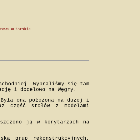
rawa autorskie
schodniej. Wybraliśmy się tam
ację i docelowo na Węgry.
 Była ona położona na dużej i
az część stołów z modelami
eszczono ją w korytarzach na
ska grup rekonstrukcyjnych,