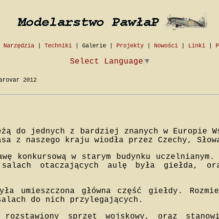
|
Narzędzia
|
Techniki
|
Galerie
|
Projekty
|
Nowości
|
Linki
|
P
Select Language
▼
arovar 2012
eżą do jednych z bardziej znanych w Europie W
asa z naszego kraju wiodła przez Czechy, Słow
awę konkursową w starym budynku uczelnianym.
 salach otaczających aulę była giełda, or
yła umieszczona główna część giełdy. Rozmi
salach do nich przylegających.
 rozstawiony sprzęt wojskowy, oraz stanowi