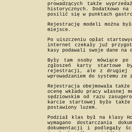
prowadzących także wyprzeda
historycznych. Dodatkowo na
posilić się w punktach gastr
Rejestrację modeli można był
miejsce.
Po uiszczeniu opłat startowy
internet czekały już przygo
kasy podawali swoje dane na 
Były tam osoby mówiące po 
zgłoszeń karty startowe b
rejestracji, ale z drugiej 
wprowadzaniem do systemu ze 
Rejestracja obejmowała także
ocenę wkładu pracy własnej m
sędziowskim od razu zasuger
karcie startowej było także
postawiony luzem.
Podział klas był na klasy H
wymagano dostarczania dok
dokumentacji i podlegały ś