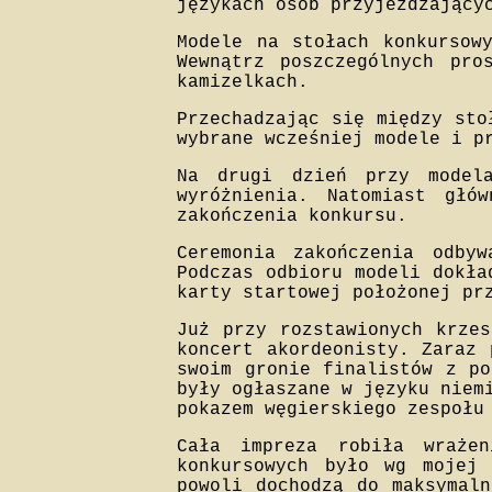
językach osób przyjeżdżający
Modele na stołach konkursow
Wewnątrz poszczególnych pro
kamizelkach.
Przechadzając się między sto
wybrane wcześniej modele i p
Na drugi dzień przy modela
wyróżnienia. Natomiast głó
zakończenia konkursu.
Ceremonia zakończenia odby
Podczas odbioru modeli dokła
karty startowej położonej pr
Już przy rozstawionych krzes
koncert akordeonisty. Zaraz 
swoim gronie finalistów z po
były ogłaszane w języku niem
pokazem węgierskiego zespołu
Cała impreza robiła wraże
konkursowych było wg mojej
powoli dochodzą do maksymaln