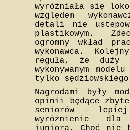
wyróżniała się loko
względem wykonaw
detali nie ustepow
plastikowym. Zd
ogromny wkład pra
wykonawca. Kolejn
reguła, że duży 
wykonywanym modelu
tylko sędziowskiego
Nagrodami były mo
opinii będące zbyte
seniorów - lepie
wyróżnienie dla
juniora. Choć nie 