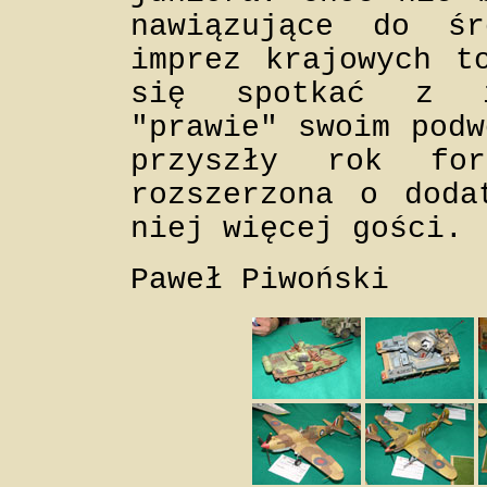
nawiązujące do ś
imprez krajowych t
się spotkać z i
"prawie" swoim podw
przyszły rok for
rozszerzona o doda
niej więcej gości.
Paweł Piwoński