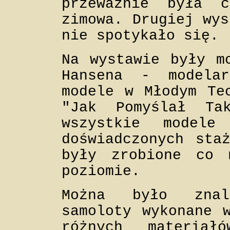
przeważnie była c
zimowa. Drugiej wys
nie spotykało się.
Na wystawie były m
Hansena - modelar
modele w Młodym Te
"Jak Pomyślał T
wszystkie modele
doświadczonych sta
były zrobione co 
poziomie.
Można było znal
samoloty wykonane 
różnych materia