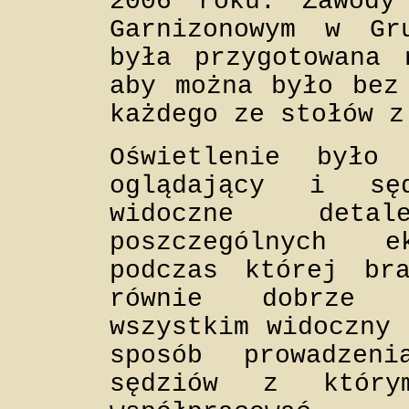
2006 roku. Zawody
Garnizonowym w Gr
była przygotowana 
aby można było bez
każdego ze stołów z
Oświetlenie było
oglądający i sę
widoczne deta
poszczególnych e
podczas której br
równie dobrze z
wszystkim widoczny 
sposób prowadzen
sędziów z który