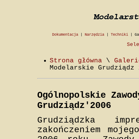
Dokumentacja
|
Narzędzia
|
Techniki
|
Ga
Sel
Strona główna
\
Galeri
Modelarskie Grudziądz 
Ogólnopolskie Zawod
Grudziądz'2006
Grudziądzka im
zakończeniem mojeg