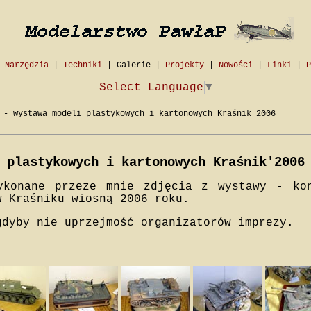
|
Narzędzia
|
Techniki
|
Galerie
|
Projekty
|
Nowości
|
Linki
|
P
Select Language
▼
- wystawa modeli plastykowych i kartonowych Kraśnik 2006
 plastykowych i kartonowych Kraśnik'2006
ykonane przeze mnie zdjęcia z wystawy - ko
w Kraśniku wiosną 2006 roku.
gdyby nie uprzejmość organizatorów imprezy.