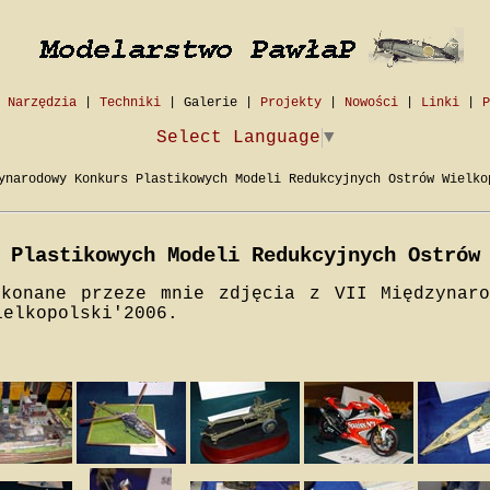
|
Narzędzia
|
Techniki
|
Galerie
|
Projekty
|
Nowości
|
Linki
|
P
Select Language
▼
narodowy Konkurs Plastikowych Modeli Redukcyjnych Ostrów Wielko
 Plastikowych Modeli Redukcyjnych Ostrów
ykonane przeze mnie zdjęcia z VII Międzynaro
ielkopolski'2006.