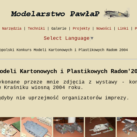
|
Narzędzia
|
Techniki
|
Galerie
|
Projekty
|
Nowości
|
Linki
|
P
Select Language
▼
polski Konkurs Modeli Kartonowych i Plastikowych Radom 2004
odeli Kartonowych i Plastikowych Radom'2
ykonane przeze mnie zdjęcia z wystawy - ko
w Kraśniku wiosną 2004 roku.
gdyby nie uprzejmość organizatorów imprezy.